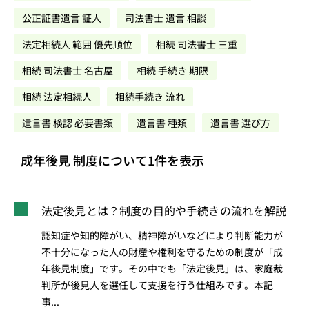
公正証書遺言 証人
司法書士 遺言 相談
法定相続人 範囲 優先順位
相続 司法書士 三重
相続 司法書士 名古屋
相続 手続き 期限
相続 法定相続人
相続手続き 流れ
遺言書 検認 必要書類
遺言書 種類
遺言書 選び方
成年後見 制度について1件を表示
法定後見とは？制度の目的や手続きの流れを解説
認知症や知的障がい、精神障がいなどにより判断能力が
不十分になった人の財産や権利を守るための制度が「成
年後見制度」です。その中でも「法定後見」は、家庭裁
判所が後見人を選任して支援を行う仕組みです。本記
事...