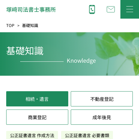
TOP
基礎知識
基礎知識
Knowledge
相続・遺言
不動産登記
商業登記
成年後見
公正証書遺言 作成方法
公正証書遺言 必要書類